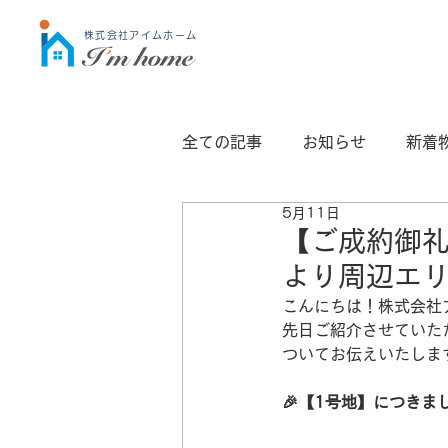
株式会社アイムホーム
全ての記事
お知らせ
新着
5月11日
JIO検査
casa
外構
【ご成約御
より周辺エ
こんにちは！株式会社
先日ご紹介させていた
ついてお伝えいたしま
🎉【1号地】につきま