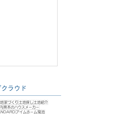
グクラウド
地
家づくり
土地探し
土地紹介
内
熊本のハウスメーカー
ANDARD
アイムホーム
菊池