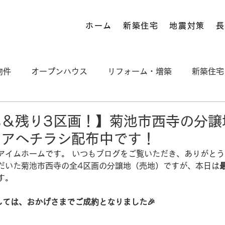
ホーム
新築住宅
地震対策
長
物件
オープンハウス
リフォーム・増築
新築住宅
施工事例
Bauen
土地
S STANDARD
礼＆残り3区画！】菊池市西寺の分譲
リアへチラシ配布中です！
アイムホームです。 いつもブログをご覧いただき、ありがと
だいた菊池市西寺の全4区画の分譲地（売地）ですが、本日は
す。
しては、おかげさまでご成約となりました🎉