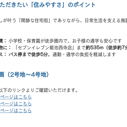
いただきたい「住みやすさ」のポイント
しが叶う「閑静な住宅街」でありながら、日常生活を支える施
境：
 小学校・保育園が徒歩圏内で、お子様の通学も安心です
物に：
 「セブンイレブン菊池西寺店」まで
約535m（徒歩約7
ス：
バス停まで徒歩5分
。通勤・通学の負担を軽減します
画（2号地〜4号地）
以下のリンクよりご確認いただけます。
細ページはこちら
細ページはこちら
細ページはこちら