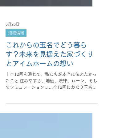
5月26日
地域情報
これからの玉名でどう暮ら
す？未来を見据えた家づくり
とアイムホームの想い
｜全12回を通じて、私たちが本当に伝えたかっ
たこと 住みやすさ、地価、法律、ローン、そし
てシミュレーション……全12回にわたり玉名で
の土地選びのヒントをお届けしてきました。
2026年、時代やライフスタイルがどれだけ変化
しても、家づくりが「家族の幸せの土台をつく