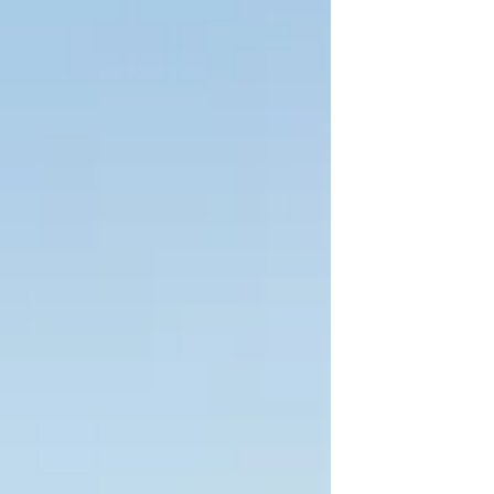
る一大イベント」であることは変わりません。
最終回となる今回は、これからの玉名での暮ら
しと、私たちアイムホームが目指す家づくりの
未来についてお話しします。 ｜変わりゆく玉名
市、変わらない「住みやすさ」の本質 新幹線の
利便性や周辺インフラの整備など、変化を続け
る玉名市。しかし、この街の一番の魅力は、豊
かな自然や温かいコミュニティといった「変わ
らない安心感」にあります。便利さと心地よさ
が高い次元で調和するこの街は、これからの時
代において、ますます価値ある住環境になって
いくと私たちは確信しています。 ｜これからの
時代に求められる「価値が続く家」とは これか
らの住まいに必要なのは、目先のデザインだけ
でなく「30年、50年先も快適で資産価値が落ち
ないこと」です。高い耐震性や省エネ性能はも
ちろん、家族の成