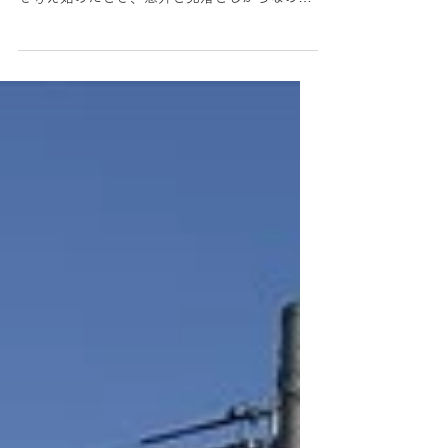
地域情報
家を建てるならいつが良い？
新築・注文住宅の「季節別」
メリットと注意点【菊池編】
「そろそろマイホームを建てたいけれど、何月
に着工するのがベストなのだろう？」 家づくり
を考え始めたとき、意外と見落としがちなのが
「季節（シーズン）」の選択です。 実は、日本
の家づくりは着工する季節によって、工事の進
みやすさや仕上がりに少なからず影響が出ま
す。特に、夏は蒸し暑く、冬は内陸特有の厳し
い冷え込みがある菊池市では、気候に合わせた
スケジュール管理が成功の鍵を握ります。 今回
は、春夏秋冬それぞれの建築メリットと、菊池
市ならではの注意点を徹底解説します。 画像は
イメージです ｜【春（3月〜5月）】着工・引き
渡しともに人気の王道シーズン 気候が安定する
春は、家づくりにおいて最も人気がある季節の
一つです。 メリット: 職人さんたちが作業しや