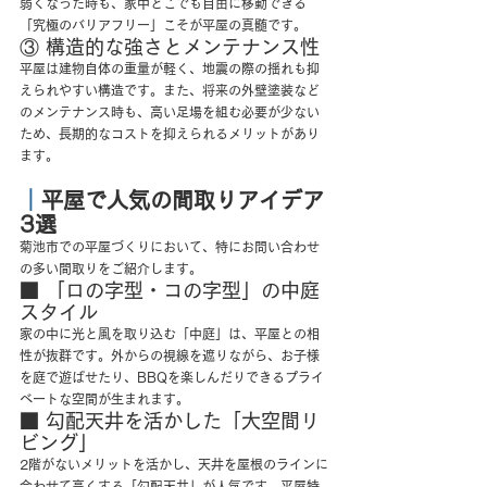
弱くなった時も、家中どこでも自由に移動できる
「究極のバリアフリー」こそが平屋の真髄です。
③ 構造的な強さとメンテナンス性
平屋は建物自体の重量が軽く、地震の際の揺れも抑
えられやすい構造です。また、将来の外壁塗装など
のメンテナンス時も、高い足場を組む必要が少ない
ため、長期的なコストを抑えられるメリットがあり
ます。
｜
平屋で人気の間取りアイデア
3選
菊池市での平屋づくりにおいて、特にお問い合わせ
の多い間取りをご紹介します。
■ 「ロの字型・コの字型」の中庭
スタイル
家の中に光と風を取り込む「中庭」は、平屋との相
性が抜群です。外からの視線を遮りながら、お子様
を庭で遊ばせたり、BBQを楽しんだりできるプライ
ベートな空間が生まれます。
■ 勾配天井を活かした「大空間リ
ビング」
2階がないメリットを活かし、天井を屋根のラインに
合わせて高くする「勾配天井」が人気です。平屋特