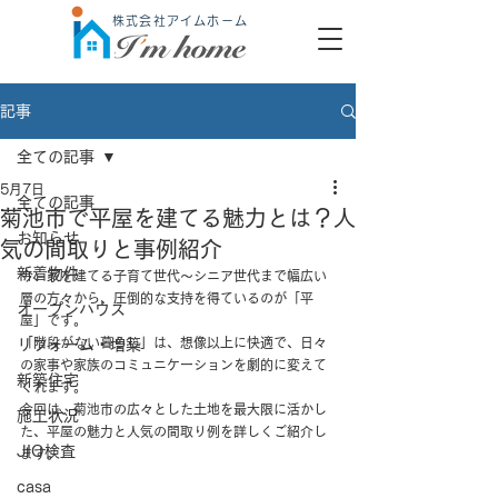
株式会社アイムホーム
記事
全ての記事
5月7日
全ての記事
菊池市で平屋を建てる魅力とは？人
お知らせ
気の間取りと事例紹介
新着物件
今、家を建てる子育て世代～シニア世代まで幅広い
層の方々から、圧倒的な支持を得ているのが「平
オープンハウス
屋」です。
「階段がない暮らし」は、想像以上に快適で、日々
リフォーム・増築
の家事や家族のコミュニケーションを劇的に変えて
新築住宅
くれます。
今回は、菊池市の広々とした土地を最大限に活かし
施工状況
た、平屋の魅力と人気の間取り例を詳しくご紹介し
JIO検査
ます。
casa