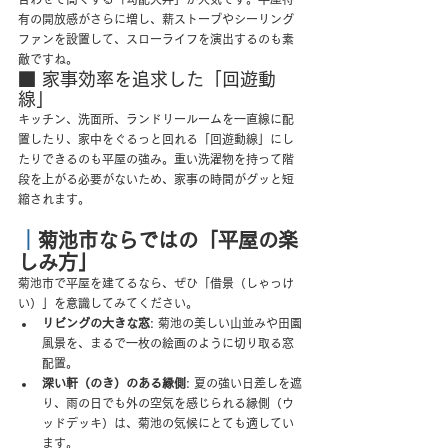
有の開放感がさらに増し、薪ストーブやシーリング
ファンを設置して、スローライフを演出するのも素
敵ですね。
■ 家事効率を追求した「回遊動
線」
キッチン、洗面所、ランドリールームを一直線に配
置したり、家中をぐるっと回れる「回遊動線」にし
たりできるのも平屋の強み。重い洗濯物を持って階
段を上がる必要がないため、家事の時間がグッと短
縮されます。
｜
菊池市ならではの「平屋の楽
しみ方」
菊池市で平屋を建てるなら、ぜひ「借景（しゃっけ
い）」を意識してみてください。
リビングの大きな窓
: 菊池の美しい山並みや田園
風景を、まるで一枚の絵画のように切り取る窓
配置。
深い軒（のき）のある縁側
: 夏の強い日差しを遮
り、雨の日でも外の空気を感じられる縁側（ウ
ッドデッキ）は、菊池の気候にとても適してい
ます。