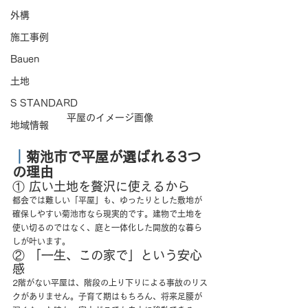
外構
施工事例
Bauen
土地
S STANDARD
平屋のイメージ画像
地域情報
｜
菊池市で平屋が選ばれる3つ
の理由
① 広い土地を贅沢に使えるから
都会では難しい「平屋」も、ゆったりとした敷地が
確保しやすい菊池市なら現実的です。建物で土地を
使い切るのではなく、庭と一体化した開放的な暮ら
しが叶います。
② 「一生、この家で」という安心
感
2階がない平屋は、階段の上り下りによる事故のリス
クがありません。子育て期はもちろん、将来足腰が