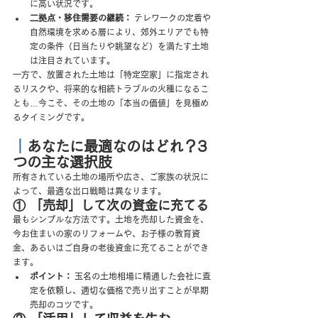
に高い状況です。
二拠点・移住需要の継続：
 テレワークの定着や
自然環境を求める層により、郊外エリアでも特
定の条件（日当たりや眺望など）を満たす土地
は注目されています。
一方で、放置された土地は「特定空家」に指定され
るリスクや、将来的な相続トラブルの火種になるこ
とも…今こそ、その土地の「本当の価値」を見極め
るタイミングです。
｜
あなたに最適なのはどれ？3
つの主な選択肢
所有されている土地の場所や広さ、ご家族の状況に
よって、最適な出口戦略は異なります。
① 「売却」して次の資金に充てる
最もシンプルな方法です。土地を売却した資金を、
今お住まいの家のリフォームや、お子様の教育資
金、あるいはご自身の老後資金に充てることができ
ます。
ポイント：
 玉名の土地相場に精通した会社に査
定を依頼し、適切な価格で売り出すことが早期
売却のコツです。