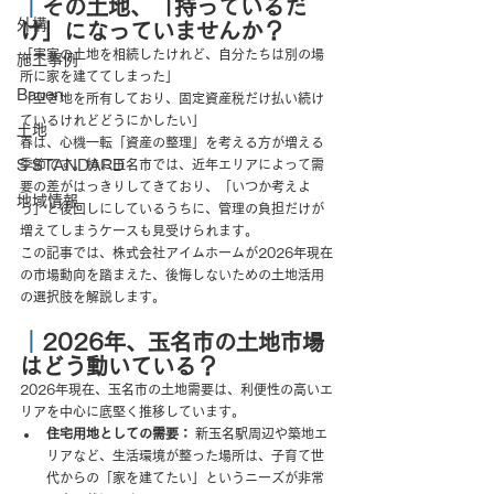
｜
その土地、「持っているだ
外構
け」になっていませんか？
「実家の土地を相続したけれど、自分たちは別の場
施工事例
所に家を建ててしまった」
Bauen
「空き地を所有しており、固定資産税だけ払い続け
ているけれどどうにかしたい」
土地
春は、心機一転「資産の整理」を考える方が増える
S STANDARD
季節です。特に玉名市では、近年エリアによって需
要の差がはっきりしてきており、「いつか考えよ
地域情報
う」と後回しにしているうちに、管理の負担だけが
増えてしまうケースも見受けられます。
この記事では、株式会社アイムホームが2026年現在
の市場動向を踏まえた、後悔しないための土地活用
の選択肢を解説します。
｜
2026年、玉名市の土地市場
はどう動いている？
2026年現在、玉名市の土地需要は、利便性の高いエ
リアを中心に底堅く推移しています。
住宅用地としての需要：
 新玉名駅周辺や築地エ
リアなど、生活環境が整った場所は、子育て世
代からの「家を建てたい」というニーズが非常