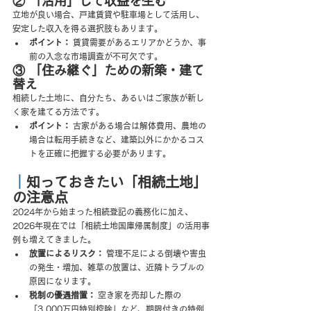
② 「活用」して収益を生む
立地が良い場合、戸建賃貸や駐車場として活用し、
安定した収入を得る選択肢もあります。
ポイント：
 賃貸需要があるエリアかどうか、事
前の入念な市場調査が不可欠です。
③ 「住み継ぐ」ための新築・建て
替え
相続した土地に、自分たち、あるいはご家族が新し
く家を建てる方法です。
ポイント：
 古家がある場合は解体費用、農地の
場合は転用手続きなど、建築以外にかかるコス
トを正確に把握する必要があります。
｜
知っておきたい「相続土地」
の注意点
2024年から始まった相続登記の義務化に加え、
2026年現在では「相続土地国庫帰属制度」の活用事
例も増えてきました。
放置によるリスク：
 管理不足による倒壊や害虫
の発生・増加、雑草の放置は、近隣トラブルの
原因になります。
税制の優遇措置：
 空き家を売却した際の
「3,000万円特別控除」など、期限付きの特例