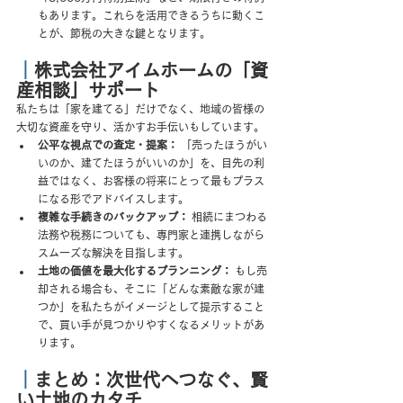
もあります。これらを活用できるうちに動くこ
とが、節税の大きな鍵となります。
｜
株式会社アイムホームの「資
産相談」サポート
私たちは「家を建てる」だけでなく、地域の皆様の
大切な資産を守り、活かすお手伝いもしています。
公平な視点での査定・提案：
 「売ったほうがい
いのか、建てたほうがいいのか」を、目先の利
益ではなく、お客様の将来にとって最もプラス
になる形でアドバイスします。
複雑な手続きのバックアップ：
 相続にまつわる
法務や税務についても、専門家と連携しながら
スムーズな解決を目指します。
土地の価値を最大化するプランニング：
 もし売
却される場合も、そこに「どんな素敵な家が建
つか」を私たちがイメージとして提示すること
で、買い手が見つかりやすくなるメリットがあ
ります。
｜
まとめ：次世代へつなぐ、賢
い土地のカタチ