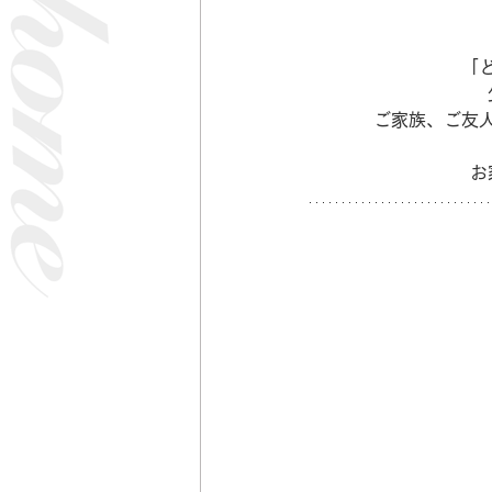
「
ご家族、ご友
お