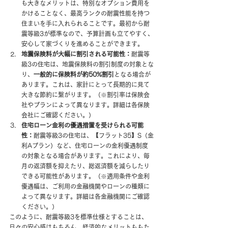
も大きなメリットは、特別なオプション費用を
かけることなく、最高ランクの耐震性能を持つ
住まいを手に入れられることです。最初から耐
震等級3が標準なので、予算計画も立てやすく、
安心して家づくりを進めることができます。
地震保険料が大幅に割引される可能性：
耐震等
級3の住宅は、地震保険料の割引制度の対象とな
り、
一般的に保険料が約50%割引
となる場合が
あります。これは、家計にとって長期的に見て
大きな節約に繋がります。（※割引率は保険会
社やプランによって異なります。詳細は各保険
会社にご確認ください。）
住宅ローン金利の優遇措置を受けられる可能
性：
耐震等級3の住宅は、【フラット35】S（金
利Aプラン）など、住宅ローンの金利優遇制度
の対象となる場合があります。これにより、毎
月の返済額を抑えたり、総返済額を減らしたり
できる可能性があります。（※適用条件や金利
優遇幅は、ご利用の金融機関やローンの種類に
よって異なります。詳細は各金融機関にご確認
ください。）
このように、耐震等級3を標準仕様とすることは、
日々の安心感はもちろん、経済的なメリットももた