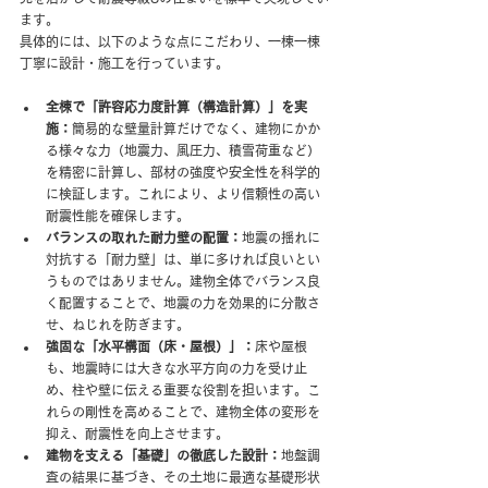
ます。
具体的には、以下のような点にこだわり、一棟一棟
丁寧に設計・施工を行っています。
全棟で「許容応力度計算（構造計算）」を実
施：
簡易的な壁量計算だけでなく、建物にかか
る様々な力（地震力、風圧力、積雪荷重など）
を精密に計算し、部材の強度や安全性を科学的
に検証します。これにより、より信頼性の高い
耐震性能を確保します。
バランスの取れた耐力壁の配置：
地震の揺れに
対抗する「耐力壁」は、単に多ければ良いとい
うものではありません。建物全体でバランス良
く配置することで、地震の力を効果的に分散さ
せ、ねじれを防ぎます。
強固な「水平構面（床・屋根）」：
床や屋根
も、地震時には大きな水平方向の力を受け止
め、柱や壁に伝える重要な役割を担います。こ
れらの剛性を高めることで、建物全体の変形を
抑え、耐震性を向上させます。
建物を支える「基礎」の徹底した設計：
地盤調
査の結果に基づき、その土地に最適な基礎形状