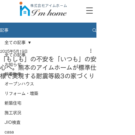
株式会社アイムホーム
記事
全ての記事
2025年5月19日
全ての記事
「もしも」の不安を「いつも」の安
お知らせ
心へ。熊本のアイムホームが標準仕
新着物件
様で実現する耐震等級3の家づくり
オープンハウス
リフォーム・増築
新築住宅
施工状況
JIO検査
casa