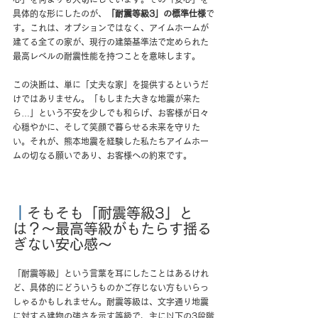
具体的な形にしたのが、
「耐震等級3」の標準仕様
で
す。これは、オプションではなく、アイムホームが
建てる全ての家が、現行の建築基準法で定められた
最高レベルの耐震性能を持つことを意味します。
この決断は、単に「丈夫な家」を提供するというだ
けではありません。「もしまた大きな地震が来た
ら…」という不安を少しでも和らげ、お客様が日々
心穏やかに、そして笑顔で暮らせる未来を守りた
い。それが、熊本地震を経験した私たちアイムホー
ムの切なる願いであり、お客様への約束です。
｜
そもそも「耐震等級3」と
は？～最高等級がもたらす揺る
ぎない安心感～
「耐震等級」という言葉を耳にしたことはあるけれ
ど、具体的にどういうものかご存じない方もいらっ
しゃるかもしれません。耐震等級は、文字通り地震
に対する建物の強さを示す等級で、主に以下の3段階