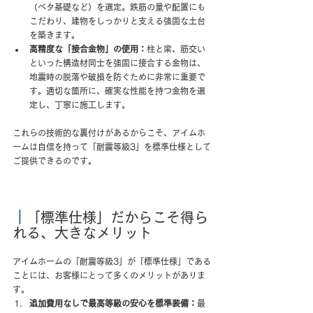
（ベタ基礎など）を選定。鉄筋の量や配置にも
こだわり、建物をしっかりと支える強固な土台
を築きます。
高精度な「接合金物」の使用：
柱と梁、筋交い
といった構造材同士を強固に接合する金物は、
地震時の脱落や破損を防ぐために非常に重要で
す。適切な箇所に、確実な性能を持つ金物を選
定し、丁寧に施工します。
これらの技術的な裏付けがあるからこそ、アイムホ
ームは自信を持って「耐震等級3」を標準仕様として
ご提供できるのです。
｜
「標準仕様」だからこそ得ら
れる、大きなメリット
アイムホームの「耐震等級3」が「標準仕様」である
ことには、お客様にとって多くのメリットがありま
す。
追加費用なしで最高等級の安心を標準装備：
最