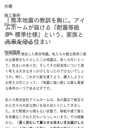
外構
施工事例
｜
熊本地震の教訓を胸に。アイ
Bauen
ムホームが届ける「耐震等級
3・標準仕様」という、家族と
土地
未来を守る住まい
S STANDARD
地域情報
2016年に発生した熊本地震。私たちの郷土熊本に甚
大な被害をもたらしたこの地震は、多くの方にとっ
て、住まいのあり方、そしてその安全性について深
く考える大きなきっかけとなったのではないでしょ
うか。特に、これから家を建てよう、購入しようと
お考えの方にとって、「地震に強い家」は最も重要
な条件の一つであるはずです。
私たち株式会社アイムホームは、あの震災で被災さ
れた方々の大変な想いを目の当たりにしてきまし
た。まだ新築から間もない状態で、移転や建て替え
を余儀なくされた方もいらっしゃいます。その経験
から、「
長く安心して暮らせる住まいをお届けした