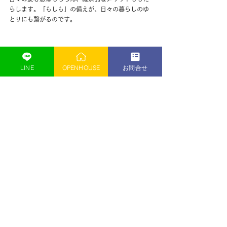
らします。「もしも」の備えが、日々の暮らしのゆ
とりにも繋がるのです。
｜
まとめ：家族の未来を守るた
LINE
OPENHOUSE
お問合せ
めに、アイムホームができるこ
と
熊本地震という大きな経験を経て、私たちは住まい
の本質的な価値は「安全」と「安心」にあると改め
て認識いたしました。私たちアイムホームがご提供
する「耐震等級3」の住まいは、その想いを形にした
ものです。
「長く安心して暮らせる住まい」で、ご家族皆様が
笑顔あふれる毎日を送れますように。アイムホーム
は、確かな技術と誠実な心で、皆様の家づくりを全
力でサポートいたします。
耐震性能についてもっと詳しく知りたい方、アイム
ホームの家づくりにご興味をお持ちいただけた方
は、ぜひお気軽にお問い合わせください。
▼株式会社アイムホームへのお問い合わせ・ご相談