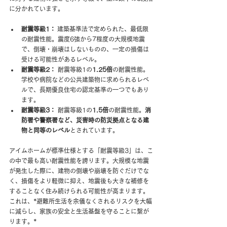
に分かれています。
耐震等級1：
 建築基準法で定められた、最低限
の耐震性能。震度6強から7程度の大規模地震
で、倒壊・崩壊はしないものの、一定の損傷は
受ける可能性があるレベル。
耐震等級2：
 耐震等級1の
1.25倍
の耐震性能。
学校や病院などの公共建築物に求められるレベ
ルで、長期優良住宅の認定基準の一つでもあり
ます。
耐震等級3：
 耐震等級1の
1.5倍
の耐震性能。
消
防署や警察署など、災害時の防災拠点となる建
物と同等のレベル
とされています。
アイムホームが標準仕様とする「耐震等級3」は、こ
の中で最も高い耐震性能を誇ります。大規模な地震
が発生した際に、建物の倒壊や崩壊を防ぐだけでな
く、損傷をより軽微に抑え、地震後も大きな補修を
することなく住み続けられる可能性が高まります。
これは、*避難所生活を余儀なくされるリスクを大幅
に減らし、家族の安全と生活基盤を守ることに繋が
ります。*