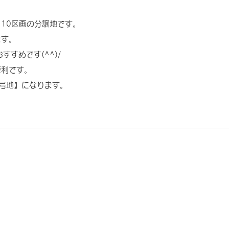
10区画の分譲地です。
ます。
おすすめです(^^)/
便利です。
号地】になります。