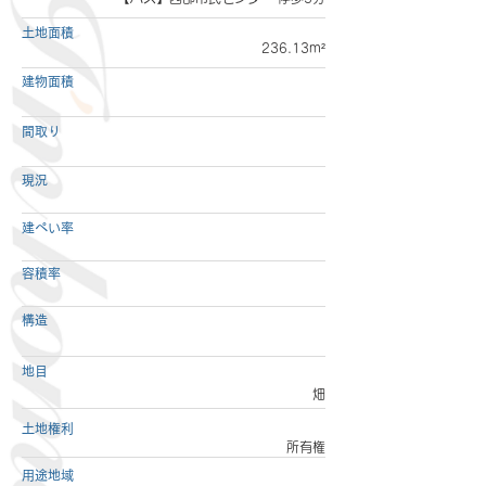
土地面積
236.13m²
建物面積
間取り
現況
建ぺい率
容積率
構造
地目
畑
土地権利
所有権
用途地域