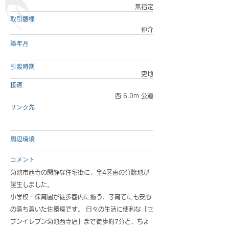
無指定
取引態様
仲介
築年月
引渡時期
更地
接道
西 6.0m 公道
リンク先
周辺環境
コメント
菊池市西寺の閑静な住宅街に、全4区画の分譲地が
誕生しました。
小学校・保育園が徒歩圏内に揃う、子育てにも安心
の落ち着いた住環境です。 日々の生活に便利な「セ
ブンイレブン菊池西寺店」まで徒歩約7分と、ちょ