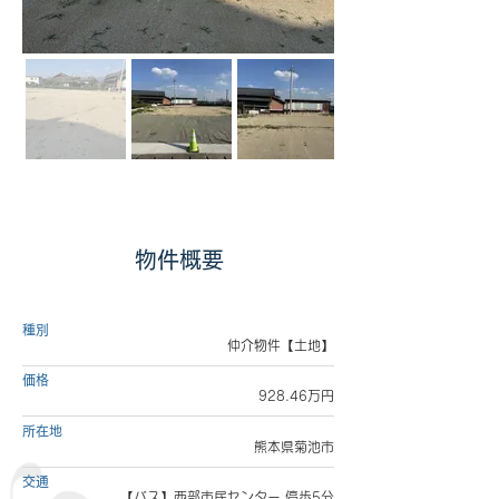
物件概要
種別
仲介物件【土地】
価格
928.46万円
所在地
熊本県菊池市
交通
【バス】西部市民センター 停歩5分